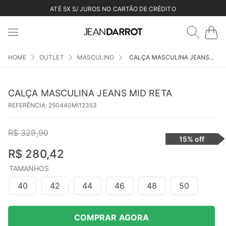
ATÉ 5X S/ JUROS NO CARTÃO DE CRÉDITO
OUTLET
MASCULINO
CALÇA MASCULINA JEANS MID RETA
CALÇA MASCULINA JEANS MID RETA
REFERÊNCIA
:
250440MI12353
R$
329
,
90
15%
off
R$
280
,
42
TAMANHOS
40
42
44
46
48
50
COMPRAR AGORA