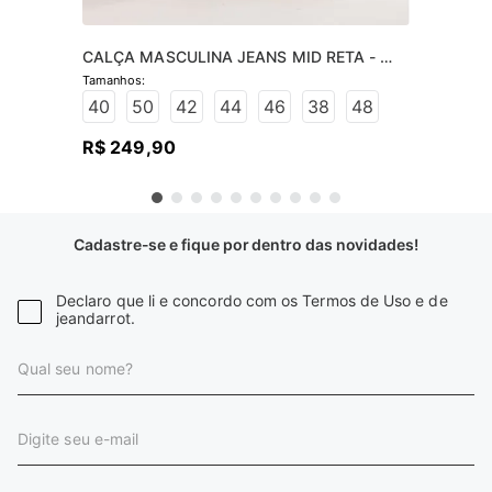
CALÇA MASCULINA JEANS MID RETA - 
JEANS ESCURO
40
50
42
44
46
38
48
R$
249
,
90
Cadastre-se e fique por dentro das novidades!
Declaro que li e concordo com os Termos de Uso e de
jeandarrot.