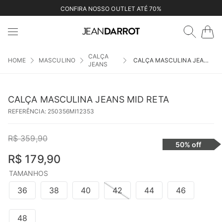
CONFIRA NOSSO OUTLET ATÉ 70%
CALÇA
MASCULINO
CALÇA MASCULINA JEANS MID RETA
JEANS
CALÇA MASCULINA JEANS MID RETA
REFERÊNCIA
:
250356MI12353
R$
359
,
90
50%
off
R$
179
,
90
TAMANHOS
36
38
40
42
44
46
48