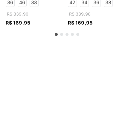
ESCURO
ESCURO
36
46
38
42
34
36
38
R$
339
,
90
R$
339
,
90
R$
169
,
95
R$
169
,
95