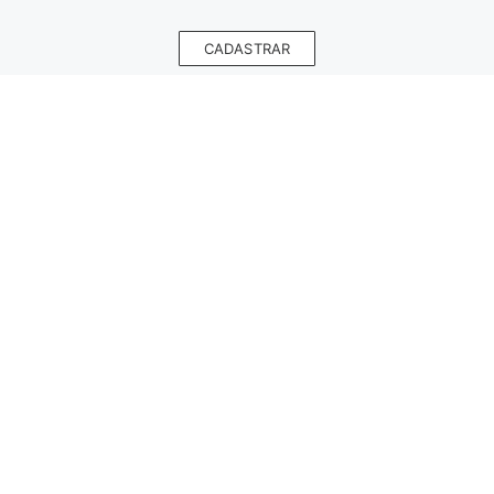
CADASTRAR
INSTITUCIONAL
HORÁRIO DE ATENDIMENTO
AJUDA
LOJAS
PAGUE COM