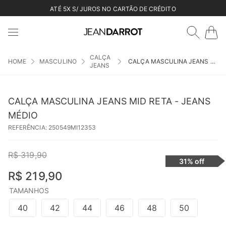
ATÉ 5X S/ JUROS NO CARTÃO DE CRÉDITO
CALÇA
MASCULINO
CALÇA MASCULINA JEANS MID RETA - JEANS MÉDIO
JEANS
CALÇA MASCULINA JEANS MID RETA - JEANS
MÉDIO
REFERÊNCIA
:
250549MI12353
R$
319
,
90
31%
off
R$
219
,
90
TAMANHOS
40
42
44
46
48
50