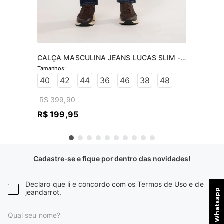
CALÇA MASCULINA JEANS LUCAS SLIM -  
JEANS ESCURO
40
42
44
36
46
38
48
R$
399
,
90
R$
199
,
95
Cadastre-se e fique por dentro das novidades!
Declaro que li e concordo com os Termos de Uso e de
jeandarrot.