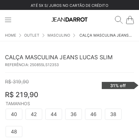
ATÉ 5X S/ JUROS NO CARTÃO DE CRÉDITO
OUTLET
MASCULINO
CALÇA MASCULINA JEANS LUCAS SLIM
CALÇA MASCULINA JEANS LUCAS SLIM
REFERÊNCIA
:
250855LS12353
R$
319
,
90
31%
off
R$
219
,
90
TAMANHOS
40
42
44
36
46
38
48