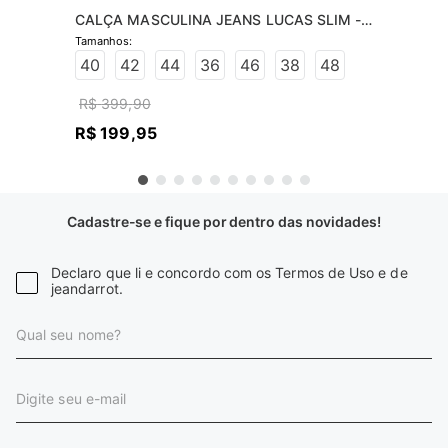
CALÇA MASCULINA JEANS LUCAS SLIM -  
JEANS ESCURO
40
42
44
36
46
38
48
R$
399
,
90
R$
199
,
95
Cadastre-se e fique por dentro das novidades!
Declaro que li e concordo com os Termos de Uso e de
jeandarrot.