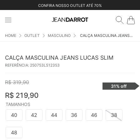
CONFIRA NOSSO OUTLET ATÉ 70%
OUTLET
MASCULINO
CALÇA MASCULINA JEANS LUCAS SLIM
CALÇA MASCULINA JEANS LUCAS SLIM
REFERÊNCIA
:
250753LS12353
R$
319
,
90
31%
off
R$
219
,
90
TAMANHOS
40
42
44
36
46
38
48