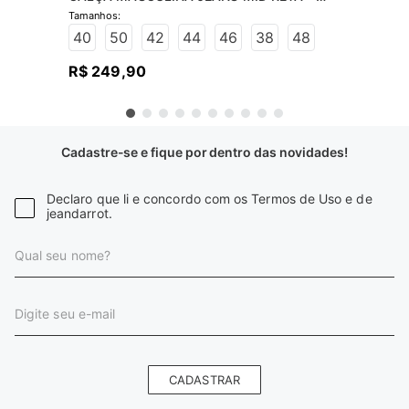
JEANS ESCURO
40
50
42
44
46
38
48
R$
249
,
90
Cadastre-se e fique por dentro das novidades!
Declaro que li e concordo com os Termos de Uso e de
jeandarrot.
CADASTRAR