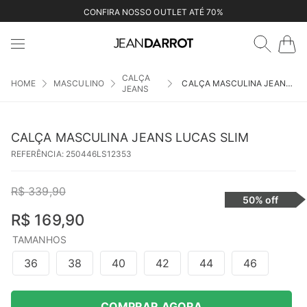
CONFIRA NOSSO OUTLET ATÉ 70%
CALÇA
MASCULINO
CALÇA MASCULINA JEANS LUCAS SLIM
JEANS
CALÇA MASCULINA JEANS LUCAS SLIM
REFERÊNCIA
:
250446LS12353
R$
339
,
90
50%
off
R$
169
,
90
TAMANHOS
36
38
40
42
44
46
COMPRAR AGORA