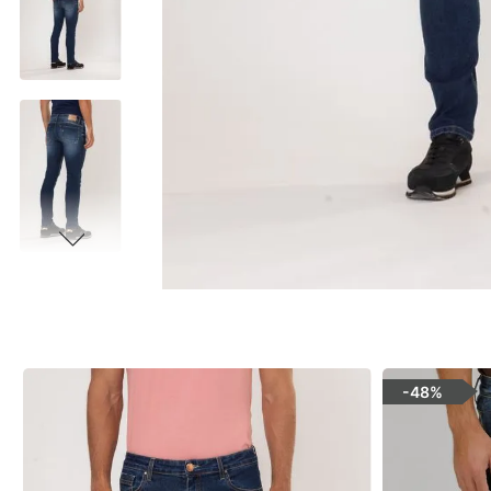
-
48%