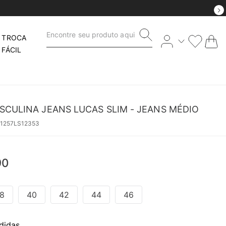
Encontre seu produto aqui
TROCA
FÁCIL
SCULINA JEANS LUCAS SLIM - JEANS MÉDIO
51257LS12353
90
8
40
42
44
46
didas