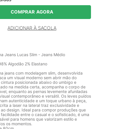
COMPRAR AGORA
ADICIONAR À SACOLA
na Jeans Lucas Slim - Jeans Médio
98% Algodão 2% Elastano
na jeans com modelagem slim, desenvolvida
ca um visual moderno sem abrir mão do
 cintura posicionada abaixo do umbigo e
tado na medida certa, acompanha o corpo de
ável, enquanto as pernas levemente afuniladas
isual contemporâneo e versátil. Os leves puídos
ionam autenticidade e um toque urbano à peça,
rita a laser na lateral traz exclusividade e
 ao design. Ideal para compor produções que
facilidade entre o casual e o sofisticado, é uma
sável para homens que valorizam estilo e
dos os momentos.
de 80cm.