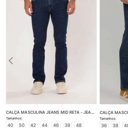
CALÇA MASCULINA JEANS MID RETA - JEANS 
CALÇA MASCU
ESCURO
40
50
42
44
46
38
48
36
38
4