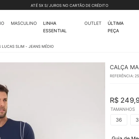
ATÉ 5X S/ JUROS NO CARTÃO DE CRÉDITO
NO
MASCULINO
LINHA
OUTLET
ÚLTIMA
ESSENTIAL
PEÇA
 LUCAS SLIM - JEANS MÉDIO
CALÇA MA
REFERÊNCIA
:
2
R$
249
,
TAMANHOS
36
3
Guia de Me