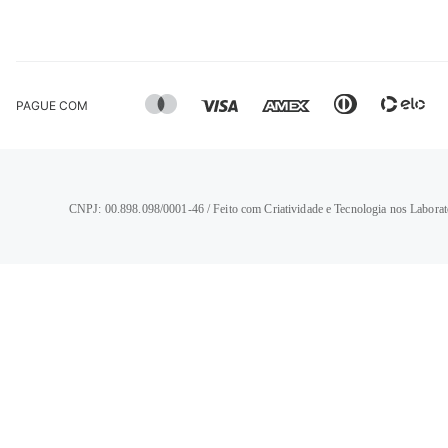
PAGUE COM
CNPJ: 00.898.098/0001-46 / Feito com Criatividade e Tecnologia nos Laborat
TERMOS MAIS BUSCADOS
1
º
calça jeans feminina
2
º
vestido
3
º
blusa