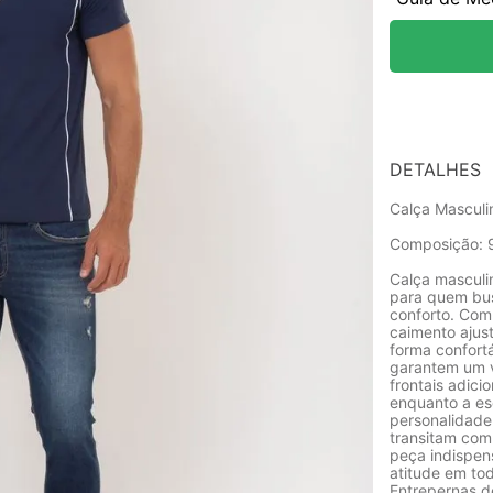
DETALHES
Calça Masculi
Composição: 
Calça masculi
para quem bus
conforto. Com
caimento ajus
forma confort
garantem um v
frontais adic
enquanto a esc
personalidade
transitam com 
peça indispen
atitude em to
Entrepernas 