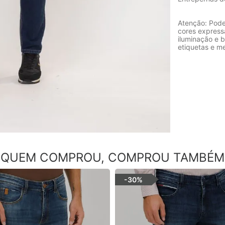
Atenção: Pode
cores express
iluminação e b
etiquetas e m
QUEM COMPROU, COMPROU TAMBÉM
-
30%