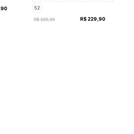
52
,
90
R$
229
,
90
R$
329
,
90