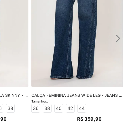
A SKINNY - 
CALÇA FEMININA JEANS WIDE LEG - JEANS 
MÉDIO
6
38
36
38
40
42
44
,
90
R$
359
,
90