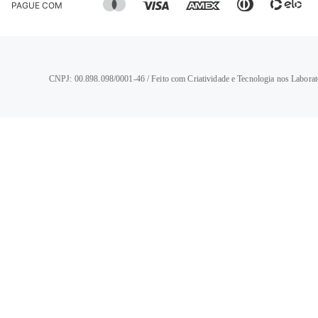
PAGUE COM
CNPJ: 00.898.098/0001-46 / Feito com Criatividade e Tecnologia nos Laborat
TERMOS MAIS BUSCADOS
1
º
calça jeans feminina
2
º
vestido
3
º
blusa
4
º
camisa feminina
5
º
calça jeans masculina
6
º
bermuda feminina