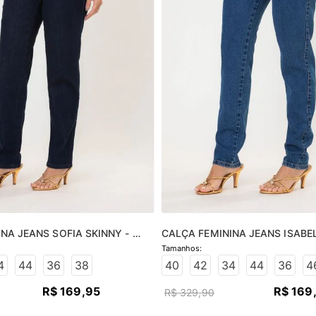
NA JEANS SOFIA SKINNY - 
CALÇA FEMININA JEANS ISABEL
O
JEANS MÉDIO
4
44
36
38
40
42
34
44
36
4
R$
169
,
95
R$
169
R$
329
,
90