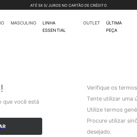
CONFIRA NOSSO OUTLET ATÉ 70%
NO
MASCULINO
LINHA
OUTLET
ÚLTIMA
ESSENTIAL
PEÇA
!
Verifique os termos
Tente utilizar uma 
 que você está
Utilize termos gen
Procure utilizar si
AR
desejado.