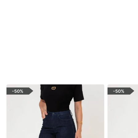
-
50%
-
50%