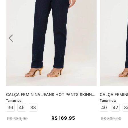
CALÇA FEMININA JEANS HOT PANTS SKINNY 
CALÇA FEMINI
- JEANS ESCURO
JEANS ESCUR
36
46
38
40
42
3
R$
169
,
95
R$
339
,
90
R$
339
,
90