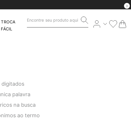
Encontre seu produto aqui
TROCA
FÁCIL
 digitados
única palavra
éricos na busca
nônimos ao termo