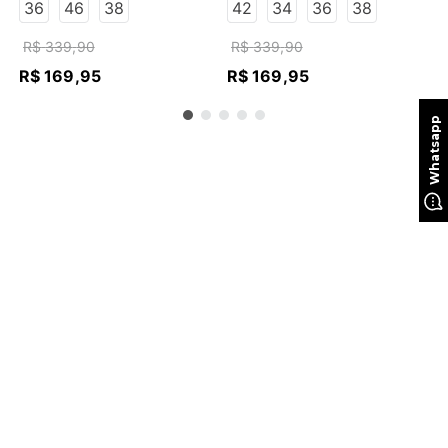
ESCURO
ESCURO
36
46
38
42
34
36
38
R$
339
,
90
R$
339
,
90
R$
169
,
95
R$
169
,
95