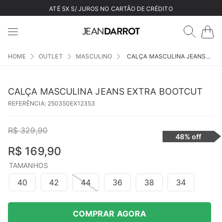
ATÉ 5X S/ JUROS NO CARTÃO DE CRÉDITO
OUTLET
MASCULINO
CALÇA MASCULINA JEANS EXTRA BOOTCUT
CALÇA MASCULINA JEANS EXTRA BOOTCUT
REFERÊNCIA
:
250350EX12353
R$
329
,
90
48%
off
R$
169
,
90
TAMANHOS
40
42
44
36
38
34
COMPRAR AGORA