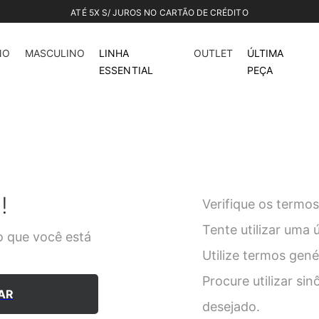
ATÉ 5X S/ JUROS NO CARTÃO DE CRÉDITO
NO
MASCULINO
LINHA
OUTLET
ÚLTIMA
ESSENTIAL
PEÇA
!
Verifique os termos
Tente utilizar uma 
 que você está
Utilize termos gen
Procure utilizar si
AR
desejado.