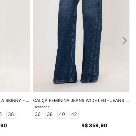
A SKINNY - 
CALÇA FEMININA JEANS WIDE LEG - JEANS 
MÉDIO
6
38
36
38
40
42
,
90
R$
359
,
90