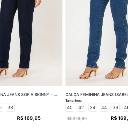
NA JEANS SOFIA SKINNY - 
CALÇA FEMININA JEANS ISABEL
O
JEANS MÉDIO
6
38
40
42
34
44
36
4
R$
169
,
95
R$
169
R$
329
,
90