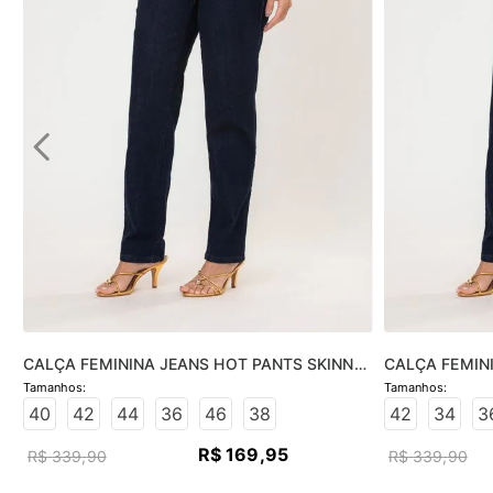
CALÇA FEMININA JEANS HOT PANTS SKINNY 
CALÇA FEMINI
- JEANS ESCURO
JEANS ESCUR
40
42
44
36
46
38
42
34
3
R$
169
,
95
R$
339
,
90
R$
339
,
90