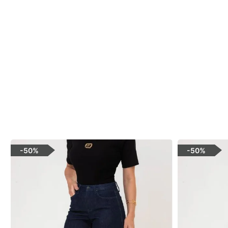
-
50%
-
50%