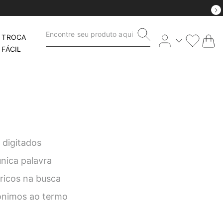
Encontre seu produto aqui
TROCA
FÁCIL
 digitados
única palavra
éricos na busca
nônimos ao termo