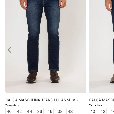
CALÇA MASCULINA JEANS LUCAS SLIM -  
CALÇA MASCUL
JEANS ESCURO
ESCURO
40
42
44
36
46
38
48
40
42
4