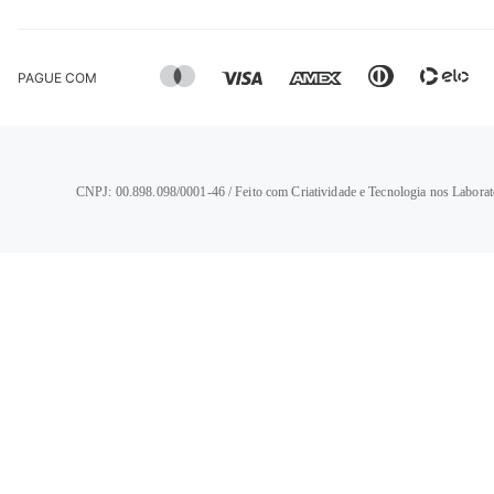
PAGUE COM
CNPJ: 00.898.098/0001-46 / Feito com Criatividade e Tecnologia nos Laborat
TERMOS MAIS BUSCADOS
1
º
calça jeans feminina
2
º
vestido
3
º
blusa
4
º
camisa feminina