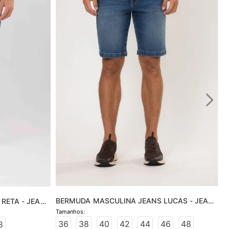
BERMUDA MASCULINA JEANS LUCAS - JEANS 
RETA - JEANS 
MÉDIO
36
38
40
42
44
46
48
8