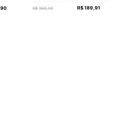
R$
189
,
91
,
90
R$
369
,
90