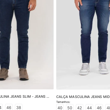
INA JEANS SLIM - JEANS 
CALÇA MASCULINA JEANS MID 
MÉDIO
4
46
38
40
50
42
44
46
4