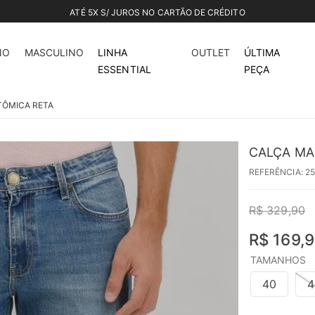
ROS NO CARTÃO DE CRÉDITO
48%
off
NO
MASCULINO
LINHA
OUTLET
ÚLTIMA
ESSENTIAL
PEÇA
TÔMICA RETA
CALÇA MA
REFERÊNCIA
:
2
R$
329
,
90
R$
169
,
9
TAMANHOS
40
4