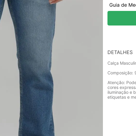
Guia de Me
DETALHES
Calça Masculi
Composição: 
Atenção: Pode
cores express
iluminação e b
etiquetas e m