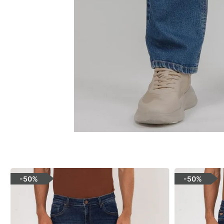
-
50%
-
50%