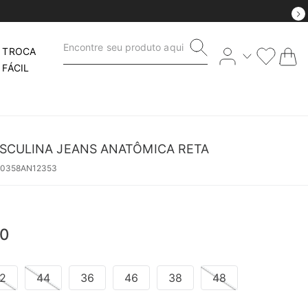
Encontre seu produto aqui
TROCA
FÁCIL
SCULINA JEANS ANATÔMICA RETA
50358AN12353
0
2
44
36
46
38
48