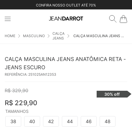
CONFIRA NOSSO OUTLET ATÉ 70%
CALÇA
MASCULINO
CALÇA MASCULINA JEANS ANATÔMICA RETA - JEANS ESCURO
JEANS
CALÇA MASCULINA JEANS ANATÔMICA RETA -
JEANS ESCURO
REFERÊNCIA
:
251025AN12353
R$
329
,
90
30%
off
R$
229
,
90
TAMANHOS
38
40
42
44
46
48