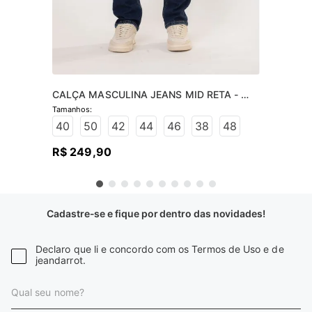
CALÇA MASCULINA JEANS MID RETA - 
JEANS ESCURO
40
50
42
44
46
38
48
R$
249
,
90
Cadastre-se e fique por dentro das novidades!
Declaro que li e concordo com os Termos de Uso e de
jeandarrot.