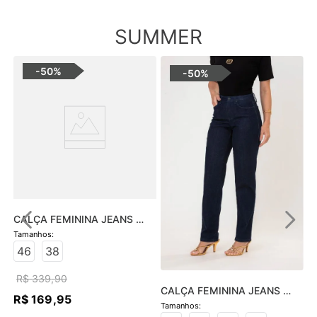
SUMMER
-
50%
-
50%
CALÇA FEMININA JEANS 
HOT PANTS SKINNY - JEANS 
ESCURO
46
38
R$
339
,
90
CALÇA FEMININA JEANS 
R$
169
,
95
SOFIA SKINNY - JEANS 