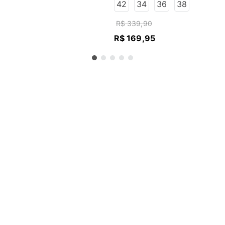
ESCURO
42
34
36
38
R$
339
,
90
R$
169
,
95