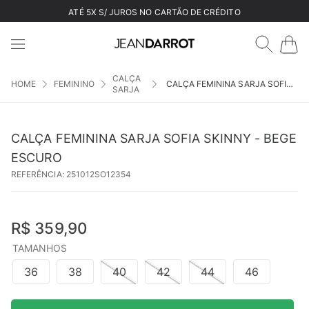
ATÉ 5X S/ JUROS NO CARTÃO DE CRÉDITO
CALÇA
FEMININO
CALÇA FEMININA SARJA SOFIA SKINNY - BEGE ESCURO
SARJA
CALÇA FEMININA SARJA SOFIA SKINNY - BEGE
ESCURO
REFERÊNCIA
:
251012SO12354
R$
359
,
90
TAMANHOS
36
38
40
42
44
46