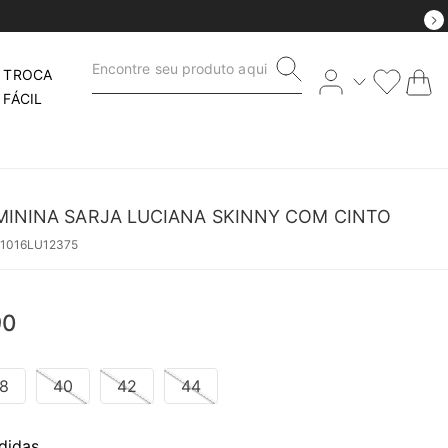
Encontre seu produto aqui
TROCA
FÁCIL
MININA SARJA LUCIANA SKINNY COM CINTO
51016LU12375
90
8
40
42
44
didas