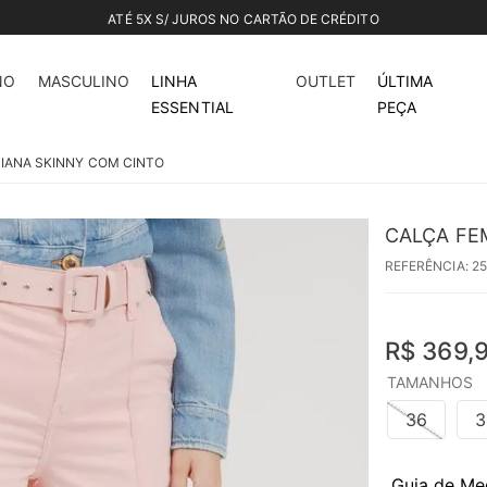
ATÉ 5X S/ JUROS NO CARTÃO DE CRÉDITO
NO
MASCULINO
LINHA
OUTLET
ÚLTIMA
ESSENTIAL
PEÇA
CIANA SKINNY COM CINTO
CALÇA FE
REFERÊNCIA
:
2
R$
369
,
TAMANHOS
36
3
Guia de Me