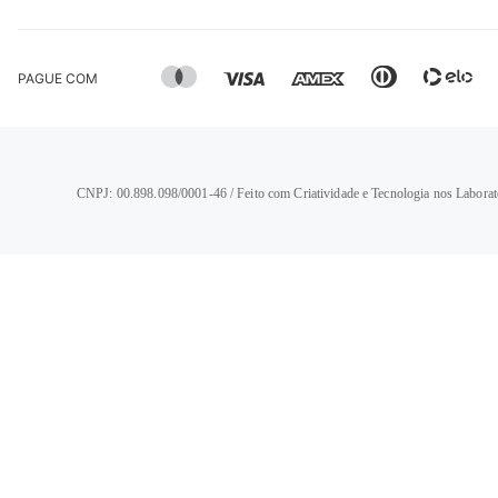
PAGUE COM
CNPJ: 00.898.098/0001-46 / Feito com Criatividade e Tecnologia nos Laborat
TERMOS MAIS BUSCADOS
1
º
calça jeans feminina
2
º
vestido
3
º
blusa
4
º
camisa feminina