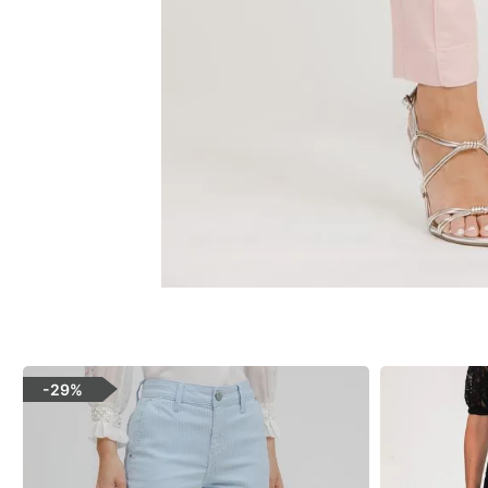
-
29%