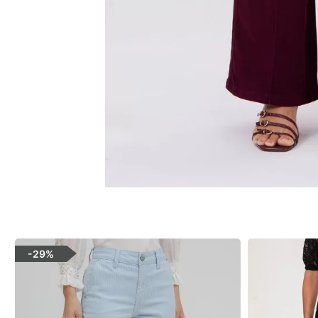
-
29%