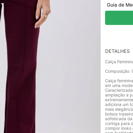
Guia de Me
DETALHES
Calça Feminina
Composição: 9
Calça feminin
em uma modela
Caracterizada 
ampliação a pa
extremamente 
adiciona um t
mais elegância
bolsos trasei
sofisticada da
coringa para 
compor looks 
com facilidade