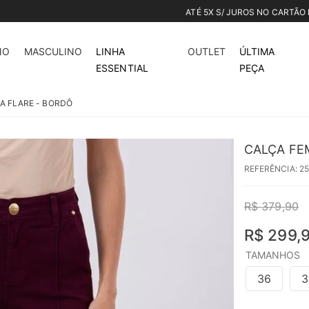
ATÉ 5X S/ JUROS NO CARTÃO DE CRÉDITO
21%
off
NO
MASCULINO
LINHA
OUTLET
ÚLTIMA
ESSENTIAL
PEÇA
A FLARE - BORDÔ
CALÇA FE
REFERÊNCIA
:
2
R$
379
,
90
R$
299
,
TAMANHOS
36
3