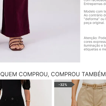
Entrepernas 
Modelo com te
Ao contrário d
"deforma" ou 
peça original.
Atenção: Pode
cores express
iluminação e b
etiquetas e m
QUEM COMPROU, COMPROU TAMBÉM
-
32%