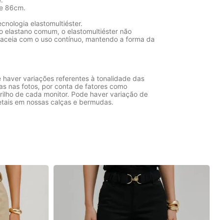
de 86cm.
cnologia elastomultiéster.
o elastano comum, o elastomultiéster não
laceia com o uso contínuo, mantendo a forma da
 haver variações referentes à tonalidade das
as nas fotos, por conta de fatores como
rilho de cada monitor. Pode haver variação de
etais em nossas calças e bermudas.