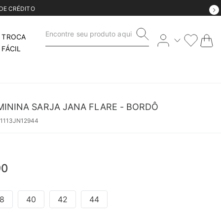
Encontre seu produto aqui
TROCA
FÁCIL
MININA SARJA JANA FLARE - BORDÔ
51113JN12944
90
8
40
42
44