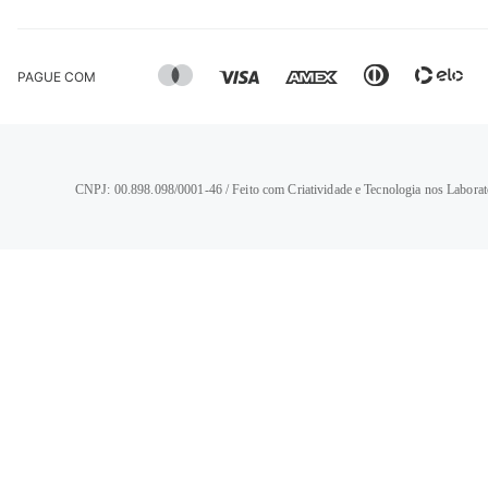
PAGUE COM
CNPJ: 00.898.098/0001-46 / Feito com Criatividade e Tecnologia nos Laborat
TERMOS MAIS BUSCADOS
1
º
calça jeans feminina
2
º
vestido
3
º
blusa
4
º
camisa feminina