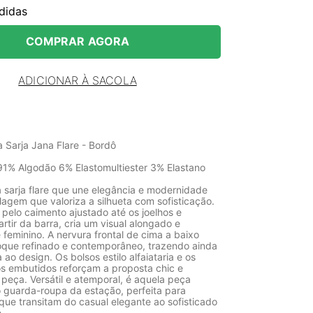
didas
COMPRAR AGORA
ADICIONAR À SACOLA
 Sarja Jana Flare - Bordô
1% Algodão 6% Elastomultiester 3% Elastano
a sarja flare que une elegância e modernidade
gem que valoriza a silhueta com sofisticação.
pelo caimento ajustado até os joelhos e
rtir da barra, cria um visual alongado e
feminino. A nervura frontal de cima a baixo
oque refinado e contemporâneo, trazendo ainda
 ao design. Os bolsos estilo alfaiataria e os
ros embutidos reforçam a proposta chic e
 peça. Versátil e atemporal, é aquela peça
o guarda-roupa da estação, perfeita para
que transitam do casual elegante ao sofisticado
.