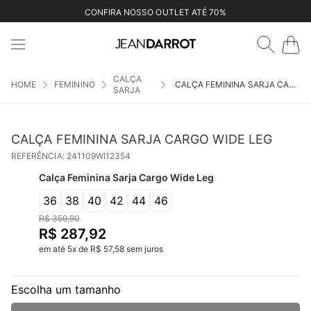
CONFIRA NOSSO OUTLET ATÉ 70%
CALÇA
FEMININO
CALÇA FEMININA SARJA CARGO WIDE LEG
SARJA
CALÇA FEMININA SARJA CARGO WIDE LEG
REFERÊNCIA
:
241109WI12354
Calça Feminina Sarja Cargo Wide Leg
36
38
40
42
44
46
R$
359
,
90
R$
287
,
92
em até
5
x
de
R$
57
,
58
sem juros
Escolha um tamanho