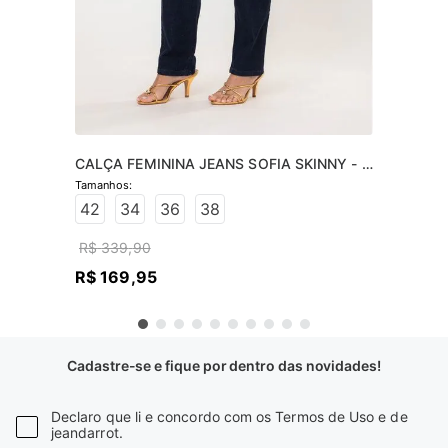
CALÇA FEMININA JEANS SOFIA SKINNY - 
JEANS ESCURO
42
34
36
38
R$
339
,
90
R$
169
,
95
Cadastre-se e fique por dentro das novidades!
Declaro que li e concordo com os Termos de Uso e de
jeandarrot.