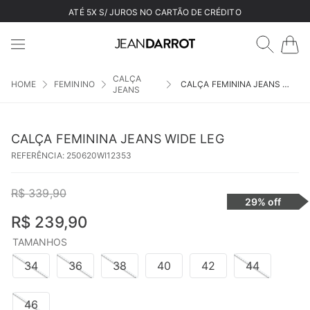
ATÉ 5X S/ JUROS NO CARTÃO DE CRÉDITO
CALÇA
FEMININO
CALÇA FEMININA JEANS WIDE LEG
JEANS
CALÇA FEMININA JEANS WIDE LEG
REFERÊNCIA
:
250620WI12353
R$
339
,
90
29%
off
R$
239
,
90
TAMANHOS
34
36
38
40
42
44
46