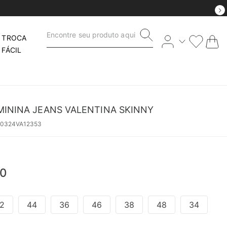
Encontre seu produto aqui
TROCA
FÁCIL
MININA JEANS VALENTINA SKINNY
50324VA12353
0
2
44
36
46
38
48
34