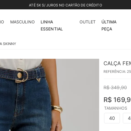
ATÉ 5X S/ JUROS NO CARTÃO DE CRÉDITO
51%
off
NO
MASCULINO
LINHA
OUTLET
ÚLTIMA
ESSENTIAL
PEÇA
A SKINNY
CALÇA FE
REFERÊNCIA
:
2
R$
349
,
90
R$
169
,
9
TAMANHOS
40
4