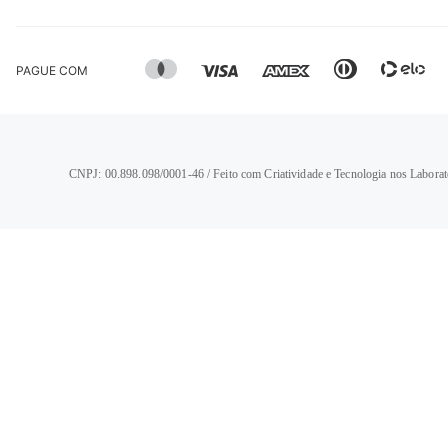
PAGUE COM
CNPJ: 00.898.098/0001-46 / Feito com Criatividade e Tecnologia nos Laborat
TERMOS MAIS BUSCADOS
1
º
calça jeans feminina
2
º
vestido
3
º
blusa
4
º
camisa feminina