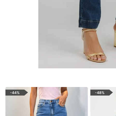
-
44%
-
48%