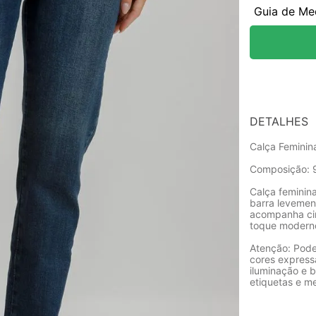
Guia de Me
DETALHES
Calça Feminin
Composição: 
Calça feminin
barra levemen
acompanha cin
toque moderno
Atenção: Pode
cores express
iluminação e b
etiquetas e m