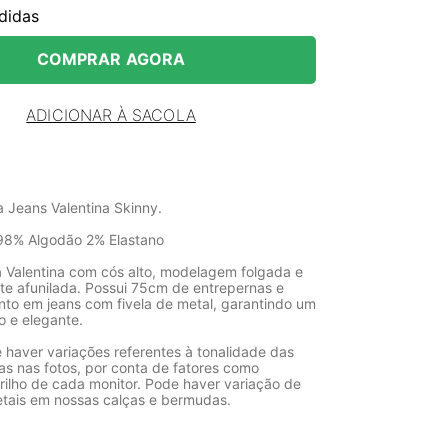
didas
COMPRAR AGORA
ADICIONAR À SACOLA
a Jeans Valentina Skinny.
98% Algodão 2% Elastano
a Valentina com cós alto, modelagem folgada e
te afunilada. Possui 75cm de entrepernas e
to em jeans com fivela de metal, garantindo um
 e elegante.
 haver variações referentes à tonalidade das
as nas fotos, por conta de fatores como
rilho de cada monitor. Pode haver variação de
etais em nossas calças e bermudas.