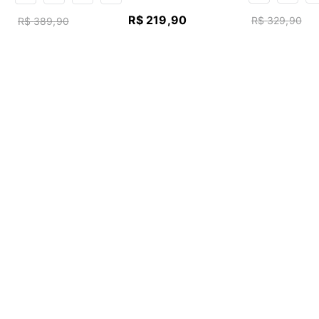
R$
219
,
90
R$
329
,
90
R$
389
,
90