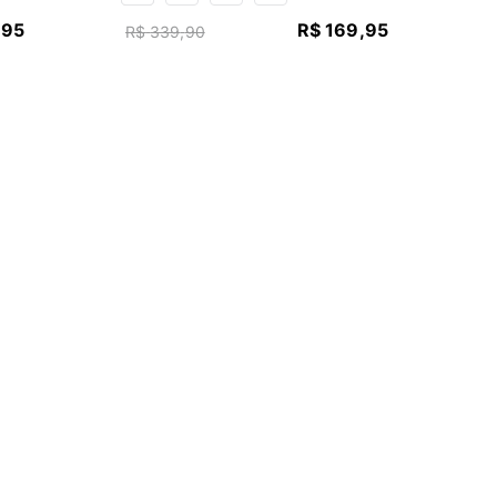
,
95
R$
169
,
95
R$
339
,
90