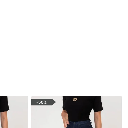
-
50%