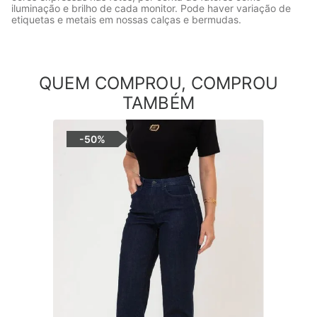
iluminação e brilho de cada monitor. Pode haver variação de
etiquetas e metais em nossas calças e bermudas.
QUEM COMPROU, COMPROU
TAMBÉM
-
50%