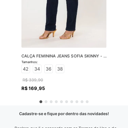
CALÇA FEMININA JEANS SOFIA SKINNY - 
JEANS ESCURO
42
34
36
38
R$
339
,
90
R$
169
,
95
Cadastre-se e fique por dentro das novidades!