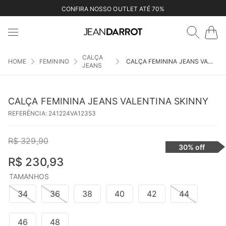
CONFIRA NOSSO OUTLET ATÉ 70%
CALÇA
FEMININO
CALÇA FEMININA JEANS VALENTINA SKINNY
JEANS
CALÇA FEMININA JEANS VALENTINA SKINNY
REFERÊNCIA
:
241224VA12353
R$
329
,
90
30%
off
R$
230
,
93
TAMANHOS
34
36
38
40
42
44
46
48