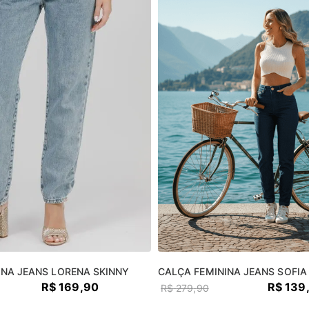
INA JEANS LORENA SKINNY
CALÇA FEMININA JEANS SOFIA
R$
169
,
90
R$
139
R$
279
,
90