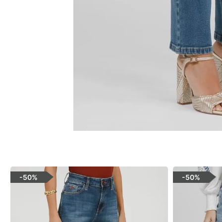
-
50%
-
50%