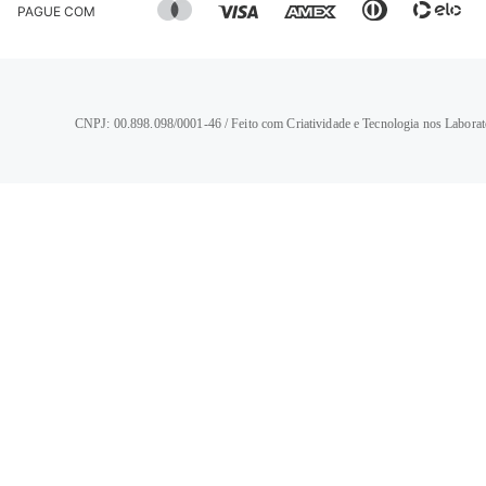
PAGUE COM
CNPJ: 00.898.098/0001-46 / Feito com Criatividade e Tecnologia nos Laborat
TERMOS MAIS BUSCADOS
1
º
calça jeans feminina
2
º
vestido
3
º
blusa
4
º
camisa feminina
5
º
calça jeans masculina
6
º
bermuda feminina