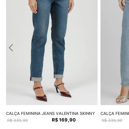
CALÇA FEMININA JEANS VALENTINA SKINNY
CALÇA FEMIN
R$
169
,
90
R$
339
,
90
R$
339
,
90