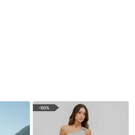
-
50%