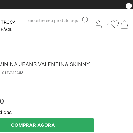
Encontre seu produto aqui
TROCA
FÁCIL
MININA JEANS VALENTINA SKINNY
41019VA12353
0
didas
COMPRAR AGORA