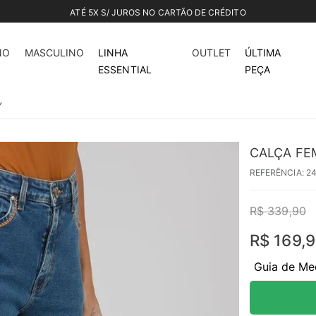
ATÉ 5X S/ JUROS NO CARTÃO DE CRÉDITO
50%
off
NO
MASCULINO
LINHA
OUTLET
ÚLTIMA
ESSENTIAL
PEÇA
Y
CALÇA FE
REFERÊNCIA
:
2
R$
339
,
90
R$
169
,
9
Guia de Me