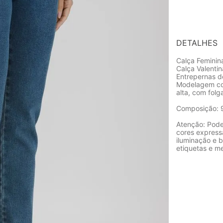
DETALHES
Calça Feminin
Calça Valenti
Entrepernas 
Modelagem com
alta, com folg
Composição: 
Atenção: Pode
cores express
iluminação e b
etiquetas e m