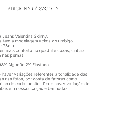
ADICIONAR À SACOLA
a Jeans Valentina Skinny.
na tem a modelagem acima do umbigo.
de 78cm.
 mais conforto no quadril e coxas, cintura
a nas pernas.
98% Algodão 2% Elastano
 haver variações referentes à tonalidade das
as nas fotos, por conta de fatores como
rilho de cada monitor. Pode haver variação de
etais em nossas calças e bermudas.