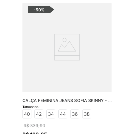
-
50%
CALÇA FEMININA JEANS SOFIA SKINNY - 
JEANS ESCURO
40
42
34
44
36
38
R$
339
,
90