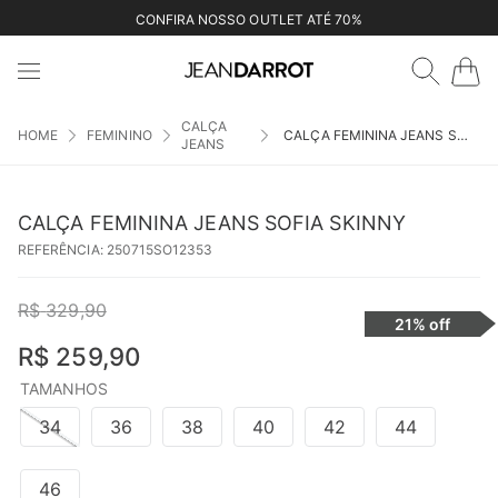
CONFIRA NOSSO OUTLET ATÉ 70%
CALÇA
FEMININO
CALÇA FEMININA JEANS SOFIA SKINNY
JEANS
CALÇA FEMININA JEANS SOFIA SKINNY
REFERÊNCIA
:
250715SO12353
R$
329
,
90
21%
off
R$
259
,
90
TAMANHOS
34
36
38
40
42
44
46