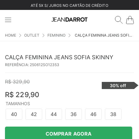
ATÉ 5X S/ JUROS NO CARTÃO DE CRÉDITO
OUTLET
FEMININO
CALÇA FEMININA JEANS SOFIA SKINNY
CALÇA FEMININA JEANS SOFIA SKINNY
REFERÊNCIA
:
250612SO12353
R$
329
,
90
30%
off
R$
229
,
90
TAMANHOS
40
42
44
36
46
38
COMPRAR AGORA