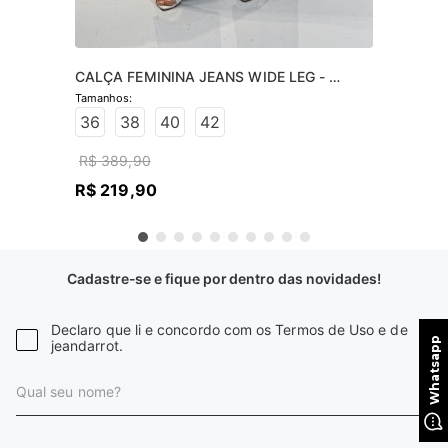
CALÇA FEMININA JEANS WIDE LEG - 
JEANS CLARO
36
38
40
42
R$
389
,
90
R$
219
,
90
Cadastre-se e fique por dentro das novidades!
Declaro que li e concordo com os Termos de Uso e de
jeandarrot.