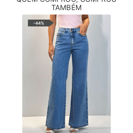
TAMBÉM
-
44%