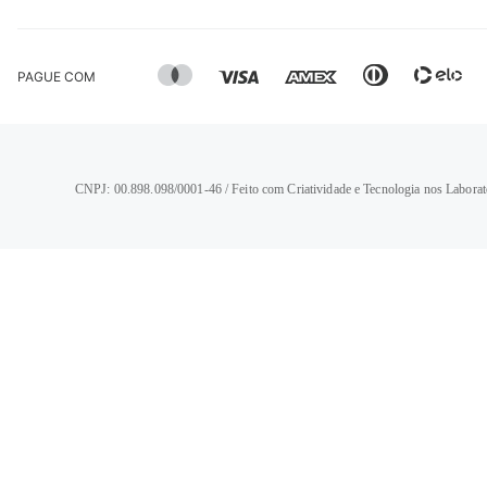
PAGUE COM
CNPJ: 00.898.098/0001-46 / Feito com Criatividade e Tecnologia nos Laborat
TERMOS MAIS BUSCADOS
1
º
calça jeans feminina
2
º
vestido
3
º
blusa
4
º
camisa feminina