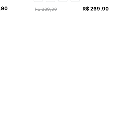
,
90
R$
269
,
90
R$
339
,
90