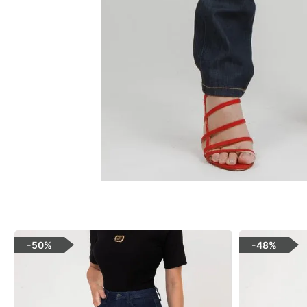
-
50%
-
48%