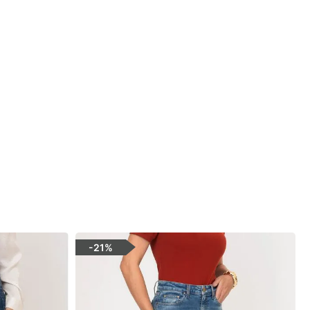
-
21%