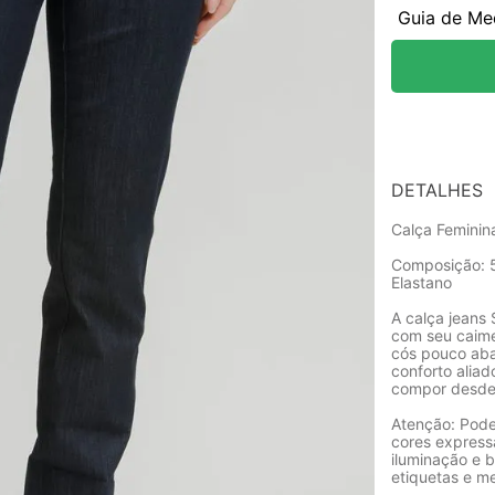
Guia de Me
DETALHES
Calça Feminin
Composição: 5
Elastano
A calça jeans 
com seu caime
cós pouco aba
conforto aliad
compor desde 
Atenção: Pode
cores express
iluminação e b
etiquetas e m