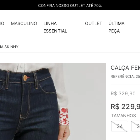
ATÉ 5X S/ JUROS NO CARTÃO DE CRÉDITO
30%
off
NO
MASCULINO
LINHA
OUTLET
ÚLTIMA
ESSENTIAL
PEÇA
IA SKINNY
CALÇA FE
REFERÊNCIA
:
2
R$
329
,
90
R$
229
,
TAMANHOS
34
3