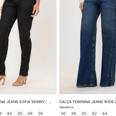
NA JEANS SOFIA SKINNY - 
CALÇA FEMININA JEANS WIDE L
MÉDIO
4
44
36
46
38
36
38
40
42
44