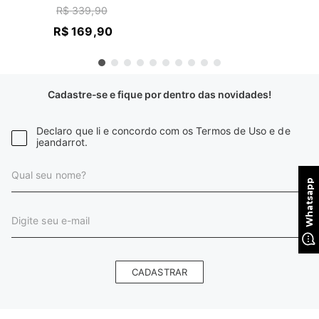
SKINNY
R$
339
,
90
R$
169
,
90
Cadastre-se e fique por dentro das novidades!
Declaro que li e concordo com os Termos de Uso e de
jeandarrot.
CADASTRAR