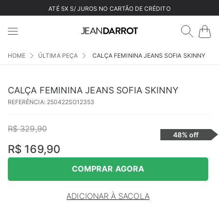
ATÉ 5X S/ JUROS NO CARTÃO DE CRÉDITO
ÚLTIMA PEÇA
CALÇA FEMININA JEANS SOFIA SKINNY
CALÇA FEMININA JEANS SOFIA SKINNY
REFERÊNCIA
:
250422SO12353
R$
329
,
90
48%
off
R$
169
,
90
COMPRAR AGORA
ADICIONAR À SACOLA