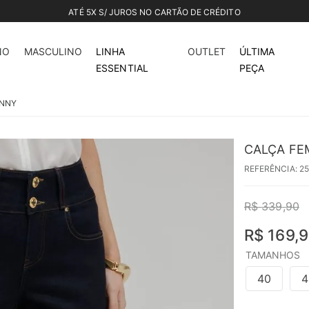
ATÉ 5X S/ JUROS NO CARTÃO DE CRÉDITO
50%
off
NO
MASCULINO
LINHA
OUTLET
ÚLTIMA
ESSENTIAL
PEÇA
INNY
CALÇA FE
REFERÊNCIA
:
2
R$
339
,
90
R$
169
,
9
TAMANHOS
40
4