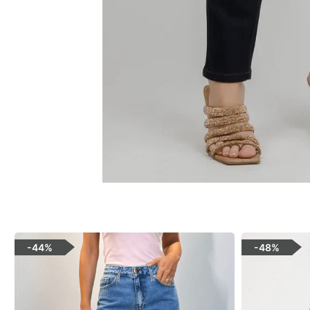
-
44%
-
48%