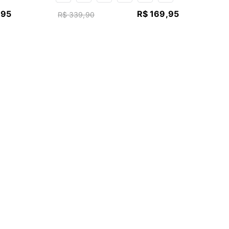
,
95
R$
169
,
95
R$
339
,
90