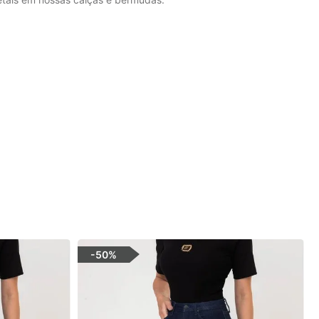
-
50%