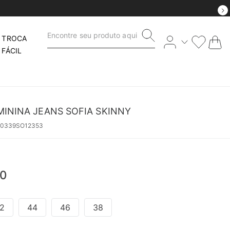
Encontre seu produto aqui
TROCA
FÁCIL
MININA JEANS SOFIA SKINNY
50339SO12353
0
2
44
46
38