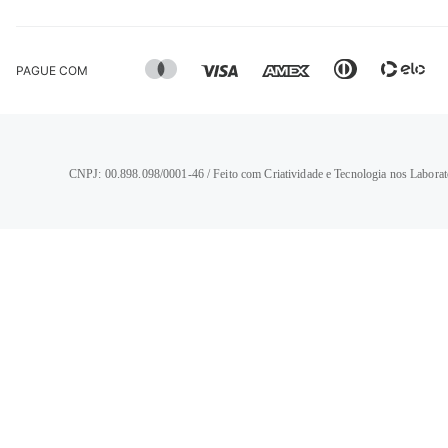
PAGUE COM
CNPJ: 00.898.098/0001-46 / Feito com Criatividade e Tecnologia nos Laborat
TERMOS MAIS BUSCADOS
1
º
calça jeans feminina
2
º
vestido
3
º
blusa
4
º
camisa feminina