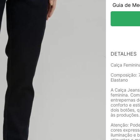
Guia de Me
DETALHES
Calça Feminin
Composição: 7
Elastano
A Calça Jeans 
feminina. Com
entrepernas d
conforto e est
dois botões, q
às produções.
Atenção: Pode
cores express
iluminação e b
etiquetas e m