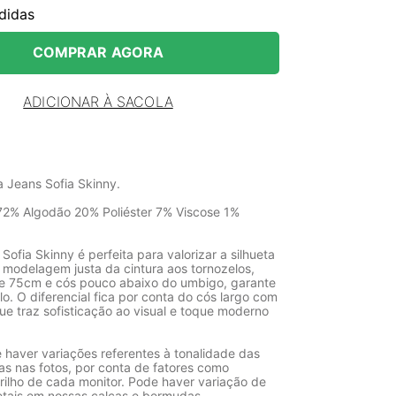
didas
COMPRAR AGORA
ADICIONAR À SACOLA
a Jeans Sofia Skinny.
2% Algodão 20% Poliéster 7% Viscose 1%
Sofia Skinny é perfeita para valorizar a silhueta
 modelagem justa da cintura aos tornozelos,
e 75cm e cós pouco abaixo do umbigo, garante
ilo. O diferencial fica por conta do cós largo com
ue traz sofisticação ao visual e toque moderno
 haver variações referentes à tonalidade das
as nas fotos, por conta de fatores como
rilho de cada monitor. Pode haver variação de
etais em nossas calças e bermudas.