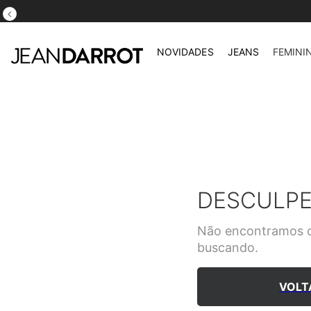
ATÉ 5X S/ JU
NOVIDADES
JEANS
FEMINI
DESCULPE
Não encontramos o
buscando.
VOLT