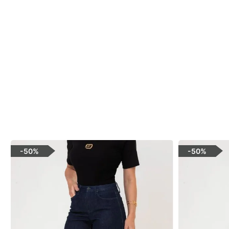
-
50%
-
50%