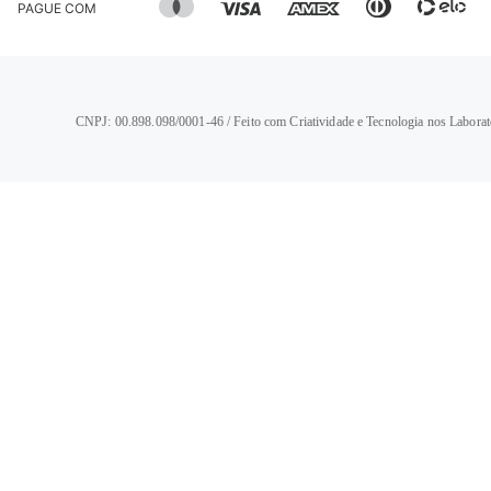
PAGUE COM
CNPJ: 00.898.098/0001-46 / Feito com Criatividade e Tecnologia nos Laborat
TERMOS MAIS BUSCADOS
1
º
calça jeans feminina
2
º
vestido
3
º
blusa
4
º
camisa feminina
5
º
calça jeans masculina
6
º
bermuda feminina