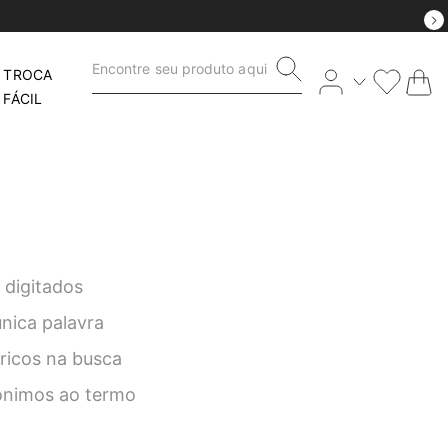
Encontre seu produto aqui
TROCA
FÁCIL
 digitados
única palavra
éricos na busca
nônimos ao termo