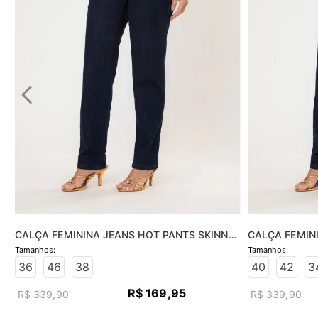
CALÇA FEMININA JEANS HOT PANTS SKINNY 
CALÇA FEMINI
- JEANS ESCURO
JEANS ESCUR
36
46
38
40
42
3
R$
169
,
95
R$
339
,
90
R$
339
,
90