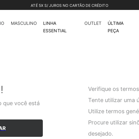
ROS NO CARTÃO DE CRÉDITO
NO
MASCULINO
LINHA
OUTLET
ÚLTIMA
ESSENTIAL
PEÇA
!
Verifique os termos
Tente utilizar uma 
 que você está
Utilize termos gen
Procure utilizar si
AR
desejado.