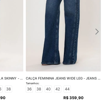
A SKINNY - 
CALÇA FEMININA JEANS WIDE LEG - JEANS 
MÉDIO
6
38
36
38
40
42
44
,
90
R$
359
,
90