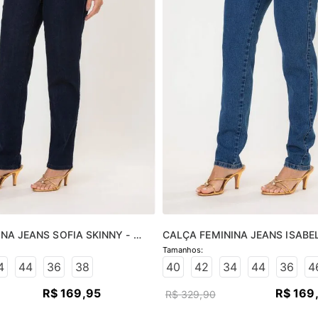
NA JEANS SOFIA SKINNY - 
CALÇA FEMININA JEANS ISABEL
O
JEANS MÉDIO
4
44
36
38
40
42
34
44
36
4
R$
169
,
95
R$
169
R$
329
,
90