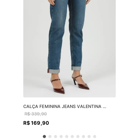
CALÇA FEMININA JEANS VALENTINA 
SKINNY
R$
339
,
90
R$
169
,
90