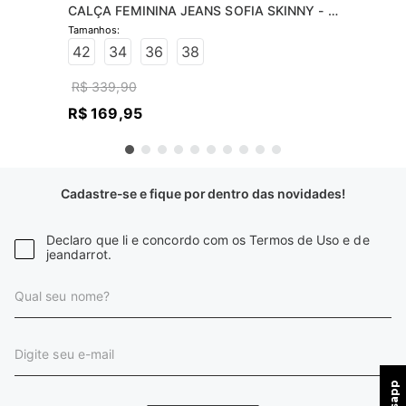
CALÇA FEMININA JEANS SOFIA SKINNY - 
JEANS ESCURO
42
34
36
38
R$
339
,
90
R$
169
,
95
Cadastre-se e fique por dentro das novidades!
Declaro que li e concordo com os Termos de Uso e de
jeandarrot.