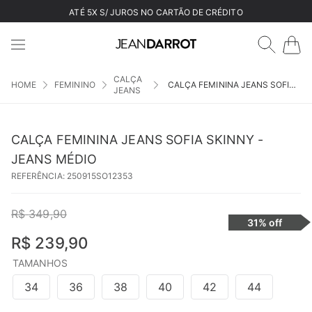
ATÉ 5X S/ JUROS NO CARTÃO DE CRÉDITO
CALÇA
FEMININO
CALÇA FEMININA JEANS SOFIA SKINNY - JEANS MÉDIO
JEANS
CALÇA FEMININA JEANS SOFIA SKINNY -
JEANS MÉDIO
REFERÊNCIA
:
250915SO12353
R$
349
,
90
31%
off
R$
239
,
90
TAMANHOS
34
36
38
40
42
44