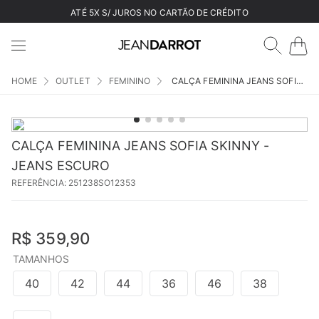
ATÉ 5X S/ JUROS NO CARTÃO DE CRÉDITO
OUTLET
FEMININO
CALÇA FEMININA JEANS SOFIA SKINNY - JEANS ESCURO
CALÇA FEMININA JEANS SOFIA SKINNY -
JEANS ESCURO
REFERÊNCIA
:
251238SO12353
R$
359
,
90
TAMANHOS
40
42
44
36
46
38