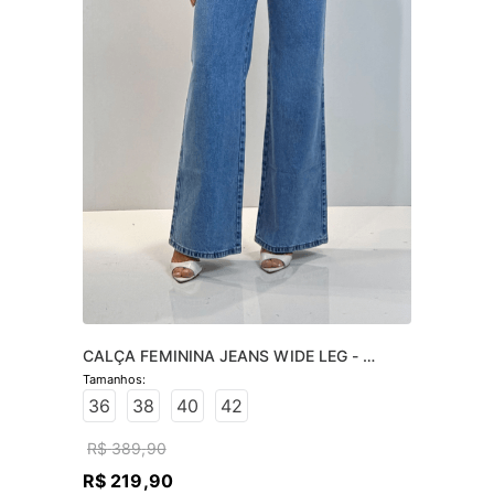
CALÇA FEMININA JEANS WIDE LEG - 
JEANS CLARO
36
38
40
42
R$
389
,
90
R$
219
,
90