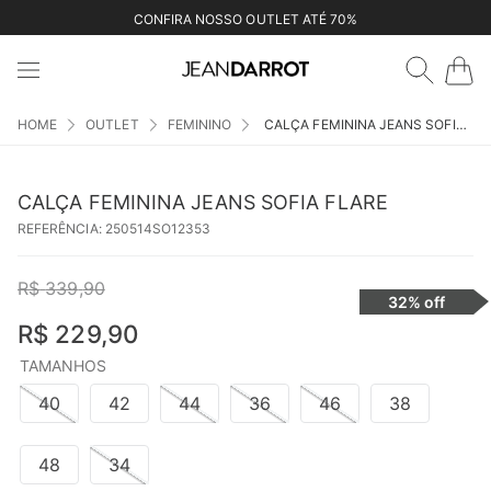
CONFIRA NOSSO OUTLET ATÉ 70%
OUTLET
FEMININO
CALÇA FEMININA JEANS SOFIA FLARE
CALÇA FEMININA JEANS SOFIA FLARE
REFERÊNCIA
:
250514SO12353
R$
339
,
90
32%
off
R$
229
,
90
TAMANHOS
40
42
44
36
46
38
48
34