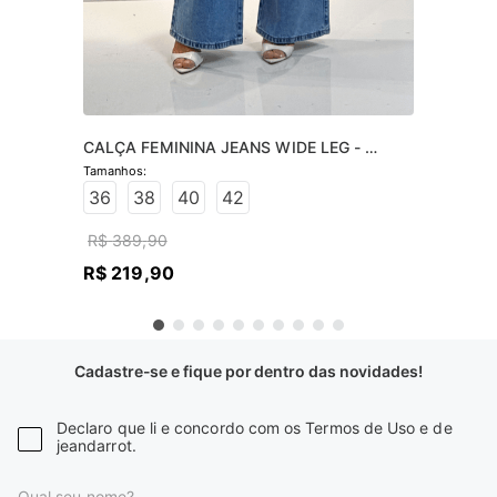
CALÇA FEMININA JEANS WIDE LEG - 
JEANS CLARO
36
38
40
42
R$
389
,
90
R$
219
,
90
Cadastre-se e fique por dentro das novidades!
Declaro que li e concordo com os Termos de Uso e de
jeandarrot.