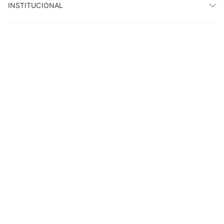
INSTITUCIONAL
HORÁRIO DE ATENDIMENTO
AJUDA
LOJAS
PAGUE COM
ACOMPANHE NAS REDES