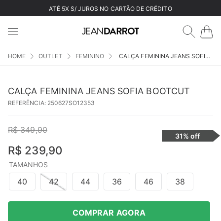
ATÉ 5X S/ JUROS NO CARTÃO DE CRÉDITO
OUTLET
FEMININO
CALÇA FEMININA JEANS SOFIA BOOTCUT
CALÇA FEMININA JEANS SOFIA BOOTCUT
REFERÊNCIA
:
250627SO12353
R$
349
,
90
31%
off
R$
239
,
90
TAMANHOS
40
42
44
36
46
38
COMPRAR AGORA