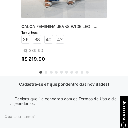
CALÇA FEMININA JEANS WIDE LEG - 
JEANS CLARO
36
38
40
42
R$
389
,
90
R$
219
,
90
Cadastre-se e fique por dentro das novidades!
Declaro que li e concordo com os Termos de Uso e de
jeandarrot.