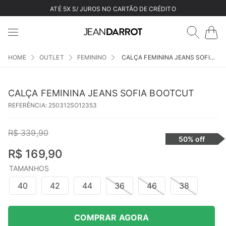
ATÉ 5X S/ JUROS NO CARTÃO DE CRÉDITO
OUTLET
FEMININO
CALÇA FEMININA JEANS SOFIA BOOTCUT
CALÇA FEMININA JEANS SOFIA BOOTCUT
REFERÊNCIA
:
250312SO12353
R$
339
,
90
50%
off
R$
169
,
90
TAMANHOS
40
42
44
36
46
38
COMPRAR AGORA