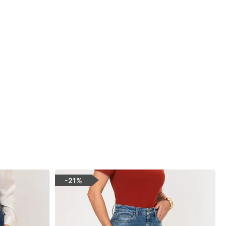
-
21%