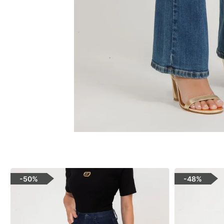
-
50%
-
48%