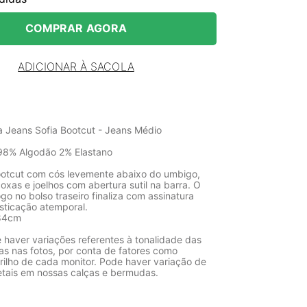
COMPRAR AGORA
ADICIONAR À SACOLA
a Jeans Sofia Bootcut - Jeans Médio
98% Algodão 2% Elastano
ootcut com cós levemente abaixo do umbigo,
oxas e joelhos com abertura sutil na barra. O
go no bolso traseiro finaliza com assinatura
isticação atemporal.
 84cm
 haver variações referentes à tonalidade das
as nas fotos, por conta de fatores como
rilho de cada monitor. Pode haver variação de
etais em nossas calças e bermudas.