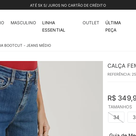
ATÉ 5X S/ JUROS NO CARTÃO DE CRÉDITO
NO
MASCULINO
LINHA
OUTLET
ÚLTIMA
ESSENTIAL
PEÇA
IA BOOTCUT - JEANS MÉDIO
CALÇA FE
REFERÊNCIA
:
2
R$
349
,
TAMANHOS
34
3
Guia de Me