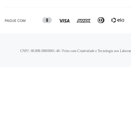
PAGUE COM
CNPJ: 00.898.098/0001-46 / Feito com Criatividade e Tecnologia nos Laborat
TERMOS MAIS BUSCADOS
1
º
calça jeans feminina
2
º
vestido
3
º
blusa
4
º
camisa feminina