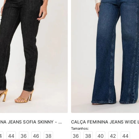
NA JEANS SOFIA SKINNY - 
CALÇA FEMININA JEANS WIDE L
MÉDIO
4
44
36
46
38
36
38
40
42
44