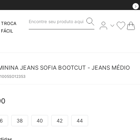
Encontre seu produto aqui
TROCA
FÁCIL
MININA JEANS SOFIA BOOTCUT - JEANS MÉDIO
51005SO12353
90
6
38
40
42
44
didas