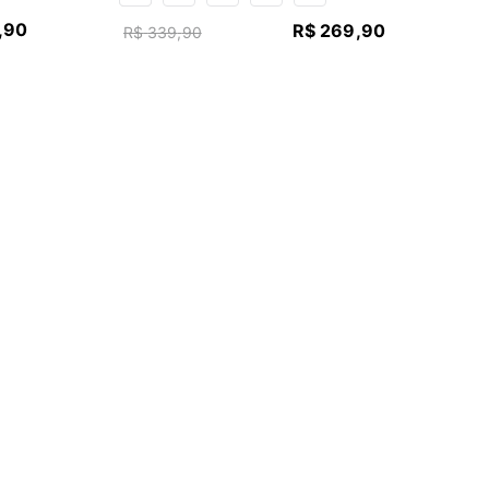
,
90
R$
269
,
90
R$
339
,
90