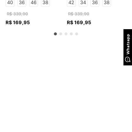
ESCURO
ESCURO
40
36
46
38
42
34
36
38
R$
339
,
90
R$
339
,
90
R$
169
,
95
R$
169
,
95