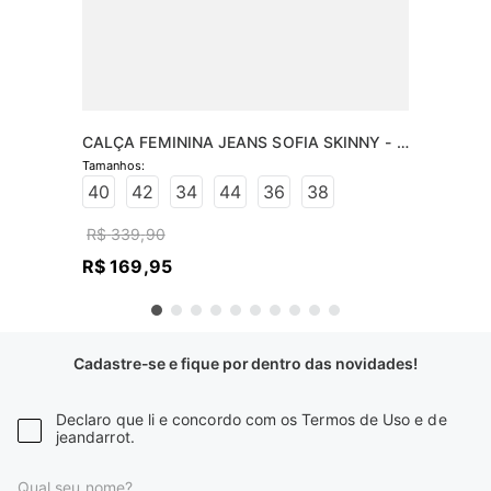
CALÇA FEMININA JEANS SOFIA SKINNY - 
JEANS ESCURO
40
42
34
44
36
38
R$
339
,
90
R$
169
,
95
Cadastre-se e fique por dentro das novidades!
Declaro que li e concordo com os Termos de Uso e de
jeandarrot.