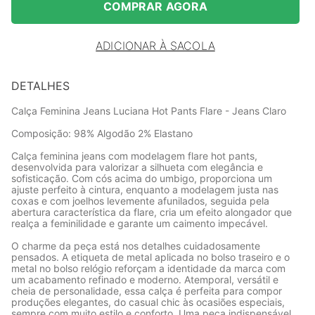
COMPRAR AGORA
ADICIONAR À SACOLA
DETALHES
Calça Feminina Jeans Luciana Hot Pants Flare - Jeans Claro
Composição: 98% Algodão 2% Elastano
Calça feminina jeans com modelagem flare hot pants,
desenvolvida para valorizar a silhueta com elegância e
sofisticação. Com cós acima do umbigo, proporciona um
ajuste perfeito à cintura, enquanto a modelagem justa nas
coxas e com joelhos levemente afunilados, seguida pela
abertura característica da flare, cria um efeito alongador que
realça a feminilidade e garante um caimento impecável.
O charme da peça está nos detalhes cuidadosamente
pensados. A etiqueta de metal aplicada no bolso traseiro e o
metal no bolso relógio reforçam a identidade da marca com
um acabamento refinado e moderno. Atemporal, versátil e
cheia de personalidade, essa calça é perfeita para compor
produções elegantes, do casual chic às ocasiões especiais,
sempre com muito estilo e conforto. Uma peça indispensável