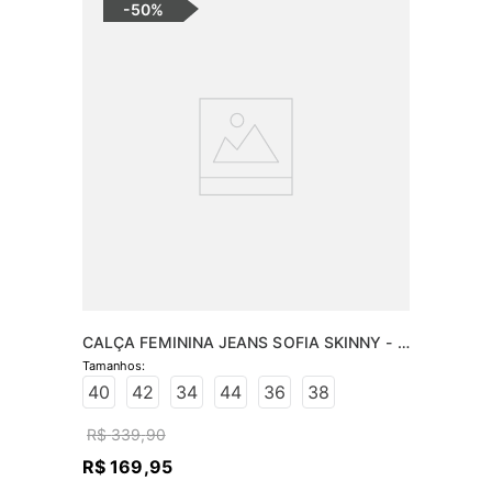
-
50%
CALÇA FEMININA JEANS SOFIA SKINNY - 
JEANS ESCURO
40
42
34
44
36
38
R$
339
,
90
R$
169
,
95