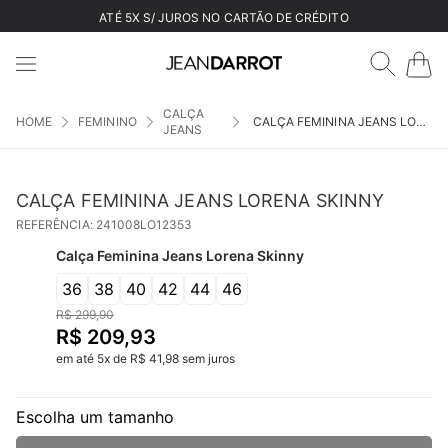
ATÉ 5X S/ JUROS NO CARTÃO DE CRÉDITO
CALÇA
FEMININO
CALÇA FEMININA JEANS LORENA SKINNY
JEANS
CALÇA FEMININA JEANS LORENA SKINNY
REFERÊNCIA
:
241008LO12353
Calça Feminina Jeans Lorena Skinny
36
38
40
42
44
46
R$
299
,
90
R$
209
,
93
em até
5
x
de
R$
41
,
98
sem juros
Escolha um tamanho