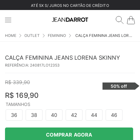
ATÉ 5X S/ JUROS NO CARTÃO DE CRÉDITO
OUTLET
FEMININO
CALÇA FEMININA JEANS LORENA SKINNY
CALÇA FEMININA JEANS LORENA SKINNY
REFERÊNCIA
:
240817LO12353
R$
339
,
90
50%
off
R$
169
,
90
TAMANHOS
36
38
40
42
44
46
COMPRAR AGORA