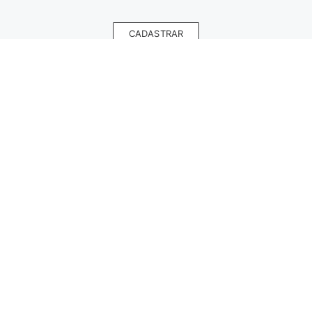
CADASTRAR
INSTITUCIONAL
HORÁRIO DE ATENDIMENTO
AJUDA
LOJAS
PAGUE COM