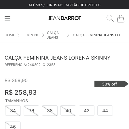
ATÉ 5X S/ JUROS NO CARTÃO DE CRÉDITO
CALÇA
FEMININO
CALÇA FEMININA JEANS LORENA SKINNY
JEANS
CALÇA FEMININA JEANS LORENA SKINNY
REFERÊNCIA
:
240802LO12353
R$
369
,
90
30%
off
R$
258
,
93
TAMANHOS
34
36
38
40
42
44
46