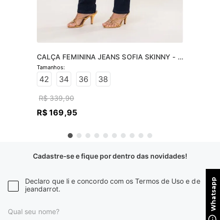
CALÇA FEMININA JEANS SOFIA SKINNY - 
JEANS ESCURO
42
34
36
38
R$
339
,
90
R$
169
,
95
Cadastre-se e fique por dentro das novidades!
Declaro que li e concordo com os Termos de Uso e de
jeandarrot.