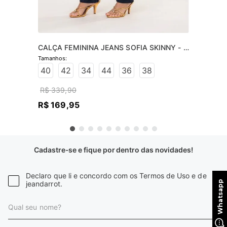
CALÇA FEMININA JEANS SOFIA SKINNY - 
JEANS ESCURO
40
42
34
44
36
38
R$
339
,
90
R$
169
,
95
Cadastre-se e fique por dentro das novidades!
Declaro que li e concordo com os Termos de Uso e de
jeandarrot.