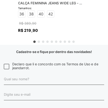
CALÇA FEMININA JEANS WIDE LEG - 
JEANS CLARO
36
38
40
42
R$
389
,
90
R$
219
,
90
Cadastre-se e fique por dentro das novidades!
Declaro que li e concordo com os Termos de Uso e de
jeandarrot.