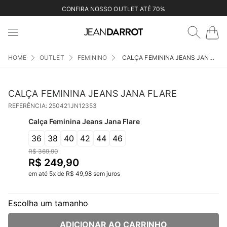
CONFIRA NOSSO OUTLET ATÉ 70%
OUTLET
FEMININO
CALÇA FEMININA JEANS JANA FLARE
CALÇA FEMININA JEANS JANA FLARE
REFERÊNCIA
:
250421JN12353
Calça Feminina Jeans Jana Flare
36
38
40
42
44
46
R$
369
,
90
R$
249
,
90
em até
5
x
de
R$
49
,
98
sem juros
Escolha um tamanho
ADICIONAR AO CARRINHO