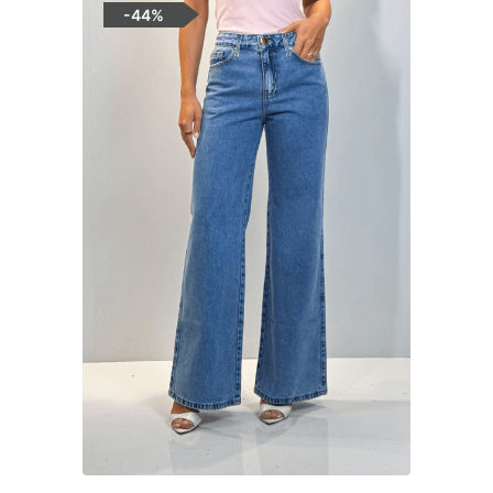
-
44%