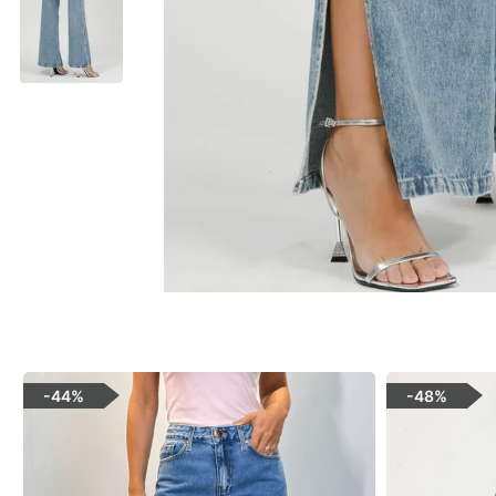
-
44%
-
48%