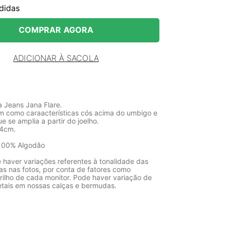
didas
COMPRAR AGORA
ADICIONAR À SACOLA
a Jeans Jana Flare.
m como caraacterísticas cós acima do umbigo e
 se amplia a partir do joelho.
84cm.
100% Algodão
 haver variações referentes à tonalidade das
as nas fotos, por conta de fatores como
rilho de cada monitor. Pode haver variação de
etais em nossas calças e bermudas.