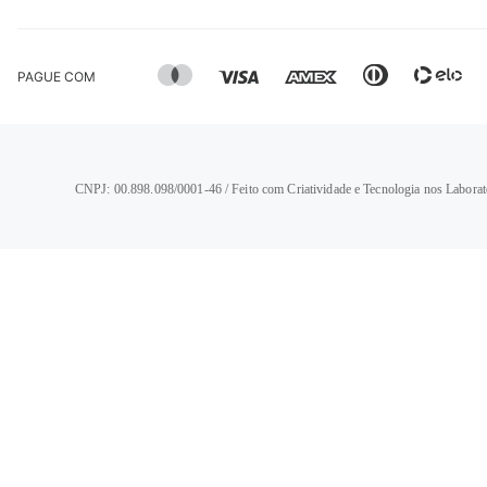
PAGUE COM
CNPJ: 00.898.098/0001-46 / Feito com Criatividade e Tecnologia nos Laborat
TERMOS MAIS BUSCADOS
1
º
calça jeans feminina
2
º
vestido
3
º
blusa
4
º
camisa feminina