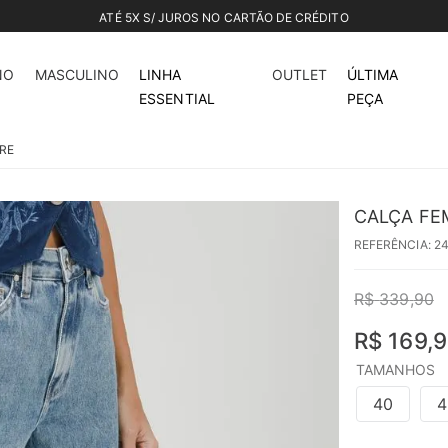
ATÉ 5X S/ JUROS NO CARTÃO DE CRÉDITO
50%
off
NO
MASCULINO
LINHA
OUTLET
ÚLTIMA
ESSENTIAL
PEÇA
RE
CALÇA FE
REFERÊNCIA
:
2
R$
339
,
90
R$
169
,
9
TAMANHOS
40
4