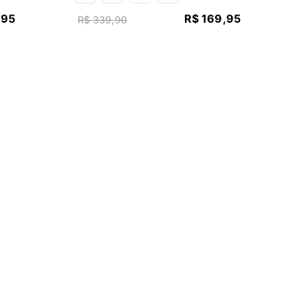
,
95
R$
169
,
95
R$
339
,
90