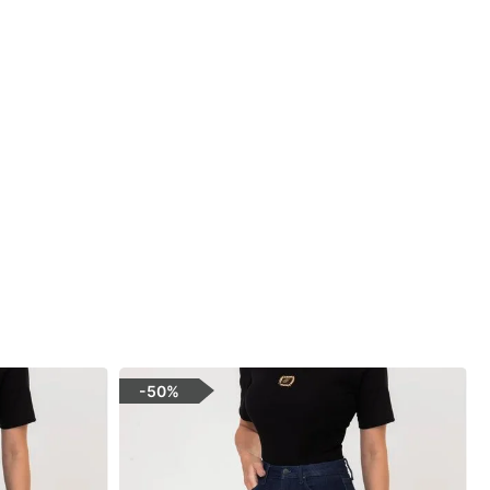
-
50%