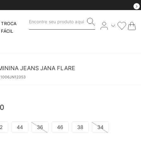
Encontre seu produto aqui
TROCA
FÁCIL
MININA JEANS JANA FLARE
41006JN12353
0
2
44
36
46
38
34