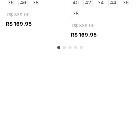
ESCURO
ESCURO
36
46
38
40
42
34
44
36
38
R$
339
,
90
R$
169
,
95
R$
339
,
90
R$
169
,
95