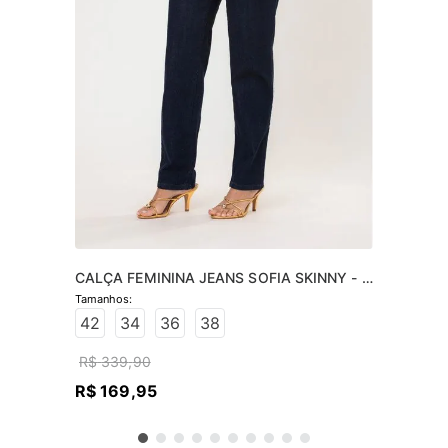
CALÇA FEMININA JEANS SOFIA SKINNY - 
JEANS ESCURO
42
34
36
38
R$
339
,
90
R$
169
,
95