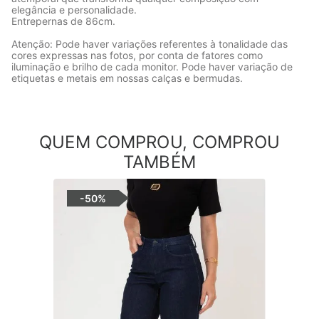
elegância e personalidade.
Entrepernas de 86cm.
Atenção: Pode haver variações referentes à tonalidade das
cores expressas nas fotos, por conta de fatores como
iluminação e brilho de cada monitor. Pode haver variação de
etiquetas e metais em nossas calças e bermudas.
QUEM COMPROU, COMPROU
TAMBÉM
-
50%