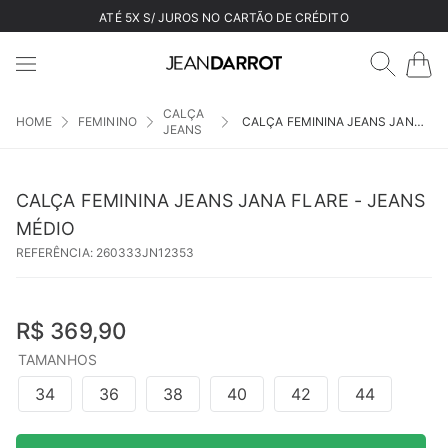
ATÉ 5X S/ JUROS NO CARTÃO DE CRÉDITO
CALÇA
FEMININO
CALÇA FEMININA JEANS JANA FLARE - JEANS MÉDIO
JEANS
CALÇA FEMININA JEANS JANA FLARE - JEANS
MÉDIO
REFERÊNCIA
:
260333JN12353
R$
369
,
90
TAMANHOS
34
36
38
40
42
44