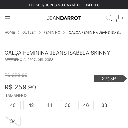
ATÉ 5X S/ JUROS NO CARTÃO DE CRÉDITO
OUTLET
FEMININO
CALÇA FEMININA JEANS ISABELA SKINNY
CALÇA FEMININA JEANS ISABELA SKINNY
REFERÊNCIA
:
250740IS12353
R$
329
,
90
21%
off
R$
259
,
90
TAMANHOS
40
42
44
36
46
38
34