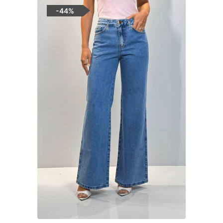
-
44%