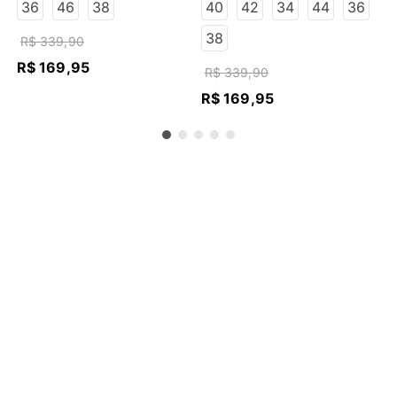
ESCURO
ESCURO
36
46
38
40
42
34
44
36
38
R$
339
,
90
R$
169
,
95
R$
339
,
90
R$
169
,
95