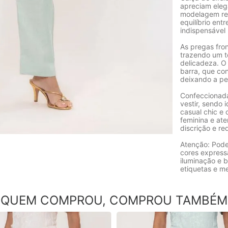
apreciam eleg
modelagem ref
equilíbrio ent
indispensável 
As pregas fron
trazendo um t
delicadeza. O 
barra, que co
deixando a pe
Confeccionada
vestir, sendo 
casual chic e 
feminina e at
discrição e re
Atenção: Pode
cores express
iluminação e b
etiquetas e m
QUEM COMPROU, COMPROU TAMBÉM