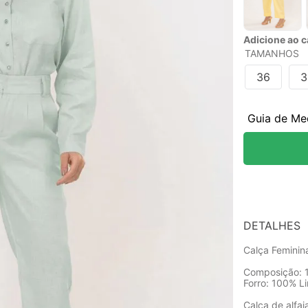
Adicione ao ca
TAMANHOS
36
3
Guia de Me
DETALHES
Calça Feminina
Composição: 
Forro: 100% L
Calça de alfai