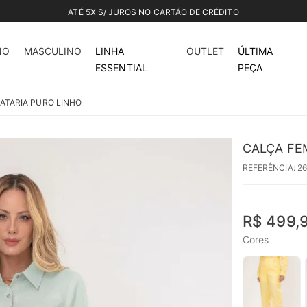
ATÉ 5X S/ JUROS NO CARTÃO DE CRÉDITO
NO
MASCULINO
LINHA
OUTLET
ÚLTIMA
ESSENTIAL
PEÇA
IATARIA PURO LINHO
CALÇA FEM
REFERÊNCIA
:
2
R$
499
,
Cores