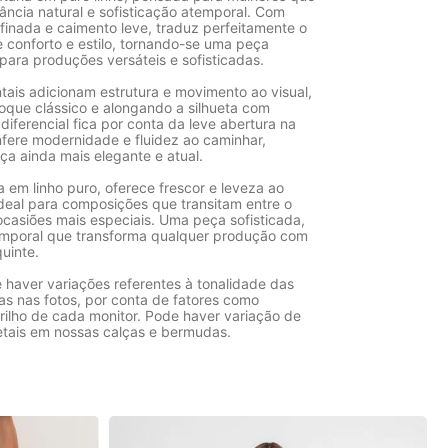
ância natural e sofisticação atemporal. Com
inada e caimento leve, traduz perfeitamente o
re conforto e estilo, tornando-se uma peça
para produções versáteis e sofisticadas.
tais adicionam estrutura e movimento ao visual,
oque clássico e alongando a silhueta com
diferencial fica por conta da leve abertura na
nfere modernidade e fluidez ao caminhar,
ça ainda mais elegante e atual.
 em linho puro, oferece frescor e leveza ao
ideal para composições que transitam entre o
ocasiões mais especiais. Uma peça sofisticada,
emporal que transforma qualquer produção com
quinte.
 haver variações referentes à tonalidade das
as nas fotos, por conta de fatores como
rilho de cada monitor. Pode haver variação de
etais em nossas calças e bermudas.