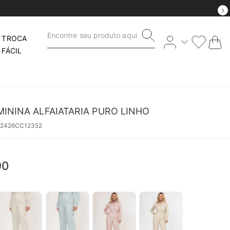
Encontre seu produto aqui
TROCA
FÁCIL
ININA ALFAIATARIA PURO LINHO
62426CC12352
90