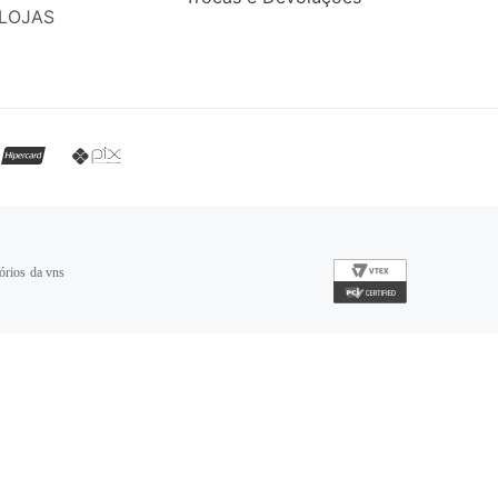
LOJAS
órios da vns