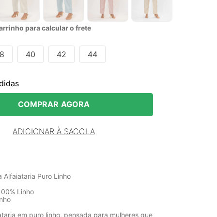
rrinho para calcular o frete
8
40
42
44
didas
COMPRAR AGORA
ADICIONAR À SACOLA
 Alfaiataria Puro Linho
100% Linho
inho
ataria em puro linho, pensada para mulheres que