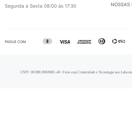
NOSSAS 
Segunda a Sexta 08:00 às 17:30
PAGUE COM
CNPJ: 00.898.098/0001-46 / Feito com Criatividade e Tecnologia nos Laborat
TERMOS MAIS BUSCADOS
1
º
calça jeans feminina
2
º
vestido